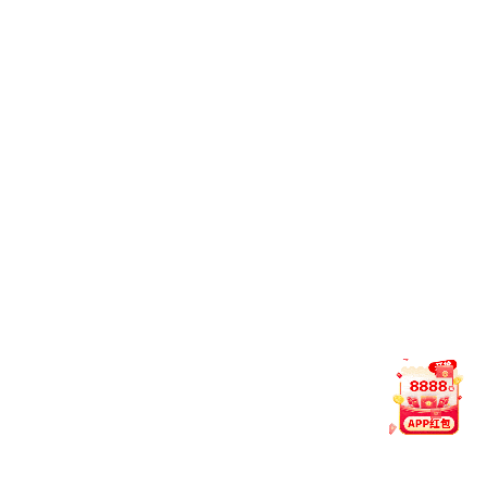
您现在所在的位置：
首页 / 新闻中心
安博手机端_安博(中国):新闻中心
文件通知
工作动态
专题专栏
学习教育
行业动态
安博手机端_安博(中国):工作动态
高温下的供水施工：一头连着老住户，一头通着新小区
[2026-08-06]
市供水安博手机端_安博(中国)扎实推进用电安全专项检
行动
[2026-08-06]
鏖战高温勇攻坚，匠心施工惠民生