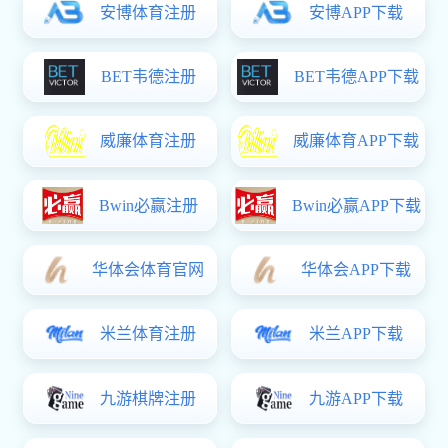
通知公告
报修服务
交费指南
东亮便民服务
业务办理指南
供水设施安全使用常识和安全提示
组织创建
信用承诺
工会活动
文明创建
廉政建设
计生工作
学习贯彻二十届历次全会精神
经营发展
配水厂项目
三水厂项目
二水厂输水干管改造项目
二水厂升级改造项目
企业文化
企业文化
水质监测
水质公告