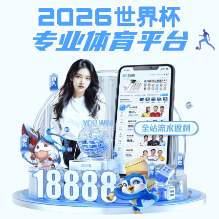
安博手机端_安博(中国)
?
服务热线：0558-96600
网站首页
安博手机端_安博(中国)概况
新闻中心
网上营业厅