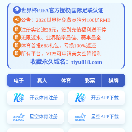
水质检测
组织创建
经营发展
企业文化
网站首页
安博手机端_安博(中国)概况
安博手机端_安博(中国)简介
机构设置
安博手机端_安博(中国)领导
服务范围
新闻中心
文件通知
工作动态
专题专栏
学习教育
行业动态
用水服务
营业网点
业务流程
用水常识