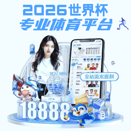
安博手机端_安博(中国)
?
服务热线：0558-96600
网站首页
安博手机端_安博(中国)概况
新闻中心
网上营业厅