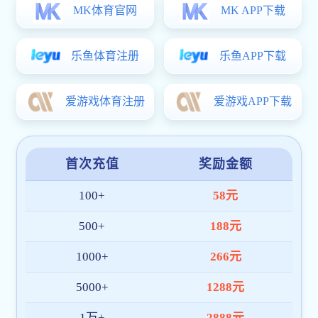
安全生产
水压公告